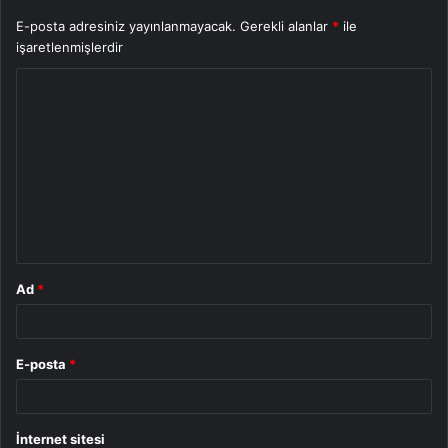
E-posta adresiniz yayınlanmayacak.
Gerekli alanlar
*
ile
işaretlenmişlerdir
Y
o
r
u
m
*
Ad
*
E-posta
*
İnternet sitesi