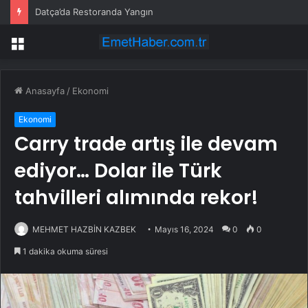
Datça’da Restoranda Yangın
Menü
Anasayfa
/
Ekonomi
Ekonomi
Carry trade artış ile devam
ediyor… Dolar ile Türk
tahvilleri alımında rekor!
MEHMET HAZBİN KAZBEK
Mayıs 16, 2024
0
0
1 dakika okuma süresi