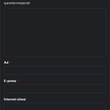
işaretlenmişlerdir
Y
o
r
u
m
*
Ad
*
E-posta
*
İnternet sitesi