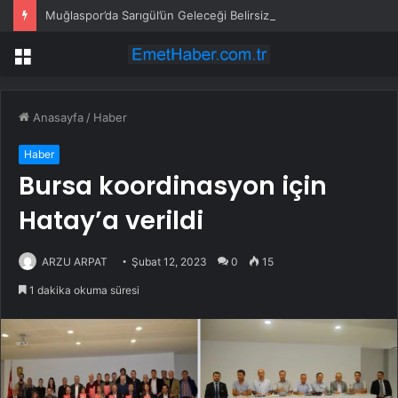
Muğlaspor’da Sarıgül’ün Geleceği Belirsiz
Menü
Anasayfa
/
Haber
Haber
Bursa koordinasyon için
Hatay’a verildi
ARZU ARPAT
Şubat 12, 2023
0
15
1 dakika okuma süresi