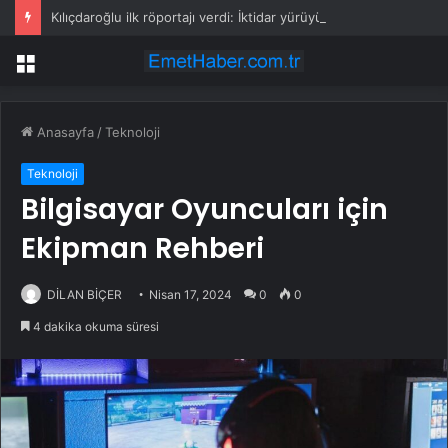
Kılıçdaroğlu ilk röportajı verdi: İktidar yürüyüşümüz başlamıştır; arınacağız, kazanacağız
Menü
Anasayfa
/
Teknoloji
Teknoloji
Bilgisayar Oyuncuları için
Ekipman Rehberi
DİLAN BİÇER
Nisan 17, 2024
0
0
4 dakika okuma süresi