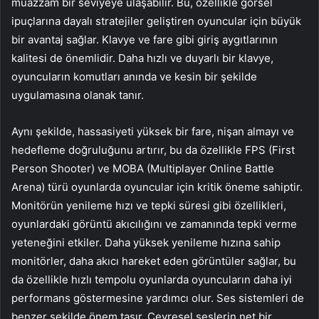
muazzam bir seviyeye ulaşabilir. Bu, özellikle görsel
ipuçlarına dayalı stratejiler geliştiren oyuncular için büyük
bir avantaj sağlar. Klavye ve fare gibi giriş aygıtlarının
kalitesi de önemlidir. Daha hızlı ve duyarlı bir klavye,
oyuncuların komutları anında ve kesin bir şekilde
uygulamasına olanak tanır.
Aynı şekilde, hassasiyeti yüksek bir fare, nişan almayı ve
hedefleme doğruluğunu artırır, bu da özellikle FPS (First
Person Shooter) ve MOBA (Multiplayer Online Battle
Arena) türü oyunlarda oyuncular için kritik öneme sahiptir.
Monitörün yenileme hızı ve tepki süresi gibi özellikleri,
oyunlardaki görüntü akıcılığını ve zamanında tepki verme
yeteneğini etkiler. Daha yüksek yenileme hızına sahip
monitörler, daha akıcı hareket eden görüntüler sağlar, bu
da özellikle hızlı tempolu oyunlarda oyuncuların daha iyi
performans göstermesine yardımcı olur. Ses sistemleri de
benzer şekilde önem taşır. Çevresel seslerin net bir