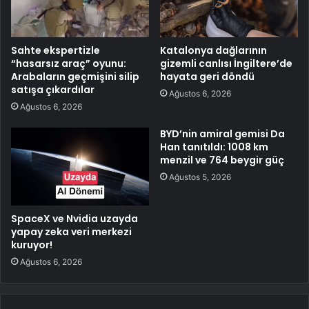
Sahte ekspertizle
Katalonya dağlarının
“hasarsız araç” oyunu:
gizemli canlısı İngiltere’de
Arabaların geçmişini silip
hayata geri döndü
satışa çıkardılar
Ağustos 6, 2026
Ağustos 6, 2026
BYD’nin amiral gemisi Da
Han tanıtıldı: 1008 km
menzil ve 764 beygir güç
Ağustos 5, 2026
SpaceX ve Nvidia uzayda
yapay zeka veri merkezi
kuruyor!
Ağustos 6, 2026