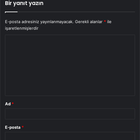
Bir yanıt yazın
E-posta adresiniz yayınlanmayacak.
Gerekli alanlar
*
ile
işaretlenmişlerdir
Y
o
r
u
m
*
Ad
*
E-posta
*