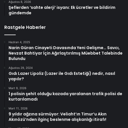
Ağustos 8, 2026
Şeflerden ‘sahte alerji’ isyanı: Ek ücretler ve bildirim
gündemde
Rastgele Haberler
Haziran 4, 2025
Narin Güran Cinayeti Davasında Yeni Gelişme… Savcı,
Nevzat Bahtiyar İçin Ağırlaştırılmış Müebbet Talebinde
Bulundu
Ağustos 29, 2024
Gıdı Lazer Lipoliz (Lazer ile Gıdı Estetiği) nedir, nasıl
yapılır?
Mart 9, 2026
1 polisin şehit olduğu kazada yaralanan trafik polisi de
kurtarılamadı
Mart 11, 2026
9 yıldır ağzına sürmüyor: Veliaht’ın Timur’u Akın
Akınözü’nden ilginç beslenme alışkanlığı itirafı!