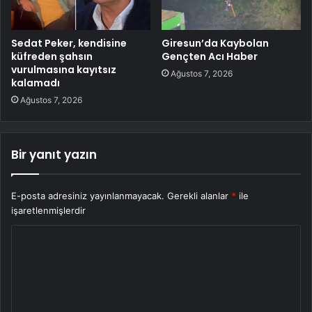
Sedat Peker, kendisine
Giresun’da Kaybolan
küfreden şahsın
Gençten Acı Haber
vurulmasına kayıtsız
Ağustos 7, 2026
kalamadı
Ağustos 7, 2026
Bir yanıt yazın
E-posta adresiniz yayınlanmayacak.
Gerekli alanlar
*
ile
işaretlenmişlerdir
Y
o
r
u