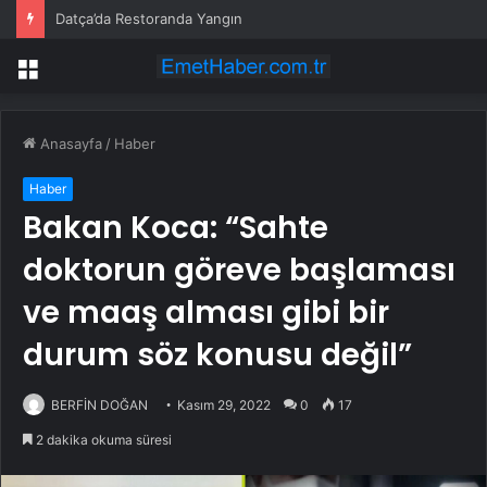
Datça’da Restoranda Yangın
Menü
Anasayfa
/
Haber
Haber
Bakan Koca: “Sahte
doktorun göreve başlaması
ve maaş alması gibi bir
durum söz konusu değil”
BERFİN DOĞAN
Kasım 29, 2022
0
17
2 dakika okuma süresi