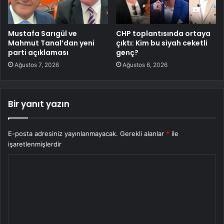
Mustafa Sarıgül ve
CHP toplantısında ortaya
Mahmut Tanal’dan yeni
çıktı: Kim bu siyah ceketli
parti açıklaması
genç?
Ağustos 7, 2026
Ağustos 6, 2026
Bir yanıt yazın
E-posta adresiniz yayınlanmayacak.
Gerekli alanlar
*
ile
işaretlenmişlerdir
Y
o
r
u
m