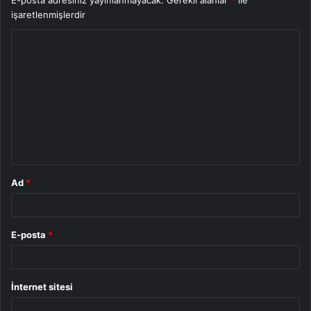
E-posta adresiniz yayınlanmayacak.
Gerekli alanlar
*
ile
işaretlenmişlerdir
Y
o
r
u
m
*
Ad
*
E-posta
*
İnternet sitesi