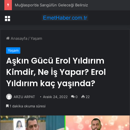
Muğlaspor’da Sarıgül’ün Geleceği Belirsiz
Menü
Anasayfa
/
Yaşam
Yaşam
Aşkın Gücü Erol Yıldırım
Kimdir, Ne İş Yapar? Erol
Yıldırım kaç yaşında?
ARZU ARPAT
Aralık 24, 2022
0
22
1 dakika okuma süresi