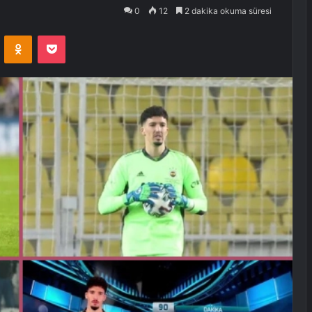
0
12
2 dakika okuma süresi
VKontakte
Odnoklassniki
Pocket