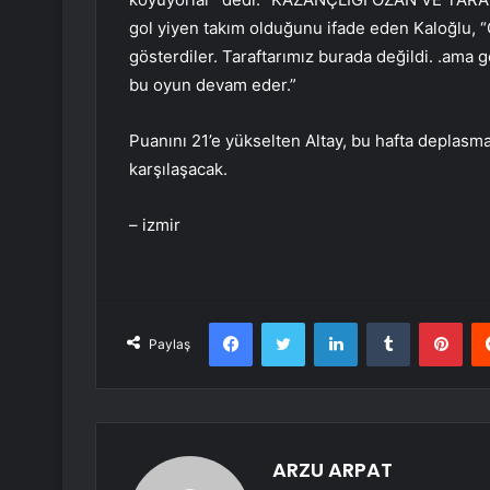
gol yiyen takım olduğunu ifade eden Kaloğlu, “On
gösterdiler. Taraftarımız burada değildi. .ama go
bu oyun devam eder.”
Puanını 21’e yükselten Altay, bu hafta deplasma
karşılaşacak.
– izmir
Facebook
Twitter
LinkedIn
Tumblr
Pint
Paylaş
ARZU ARPAT