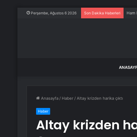
Ham P
Perşembe, Ağustos 6 2026
Son Dakika Haberleri
ANASAY
Anasayfa
/
Haber
/
Altay krizden harika çıktı
Haber
Altay krizden ha