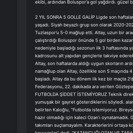
ekibi, ardından Boluspor’a gol yağdırdı. güzel b
2 YIL SONRA 5 GOLLE GALİP Ligde son haftaların 
yaşadı. Siyah beyazlı grup son olarak 2020-20
Tuzlaspor’u 5-0 mağlup etti. Altay, uzun bir ara
çalıştırdığı Boluspor önünde 5 gol birden kaz
nedeniyle başladığı sezonun ilk 3 haftasında y
kadrosunu alt yapıdan gençlerle takviye ederek 
Altay, son haftalarda aldığı uygun skorların ard
namağlup olan Altay, özellikle son 5 maçında 4 
başladı. Altay da bu dönem ilk kez bir maçta 2’
Federasyonu, 22. dakikada ara verilen Göztepe 
FUTBOLDA ŞİDDET İSTEMİYORUZ Teknik direktö
yumuşak bir gayret gösterdiklerini söyledi. ala
belirten Kaloğlu, “Futbolda istemiyoruz. Bireys
hazır olmadığı için kaleci Ozan’ı oynatamadık. G
takımları suçlamayalım. Karakterlerini ortaya 
koyuyorlar” dedi. “KAZANÇLIĞI OZAN VE TARAF