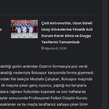
Çinli Astronotlar, Uzun Süreli
a
Uzay Görevlerine Yönelik Acil
Durum Karar Alma ve Duygu
Testlerini Tamamladı
Ağustos 6, 2026
aydettiği golün ardından Ozan’ın formasıyla poz verdi.
 sakatlığı nedeniyle Boluspor karşısında forma giyemedi.
ındaki file bekçisi Mustafa Çalışkan, Boluspor maçında
in ilk maçına çıkan genç oyuncu, yaptığı kurtarışlarla
vmalara rağmen futboldan kopmadı ve son haftalarda
aylar sonucunda Profesyonel Futbol Disiplin Kurulu
saklanan ve bu maçta taraftarsız sahaya çıkan İzmir