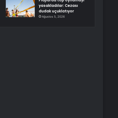
Plajlarda top oynamayı
yasakladılar: Cezası
dudak uçuklatıyor
Ağustos 5, 2026