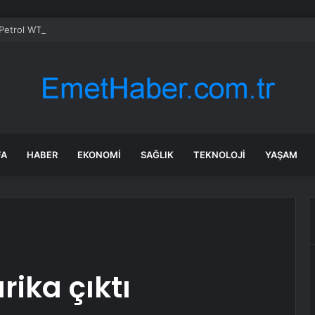
etrol WTI Vadeli İşlemleri neden düşüyor?
FA
HABER
EKONOMI
SAĞLIK
TEKNOLOJI
YAŞAM
rika çıktı