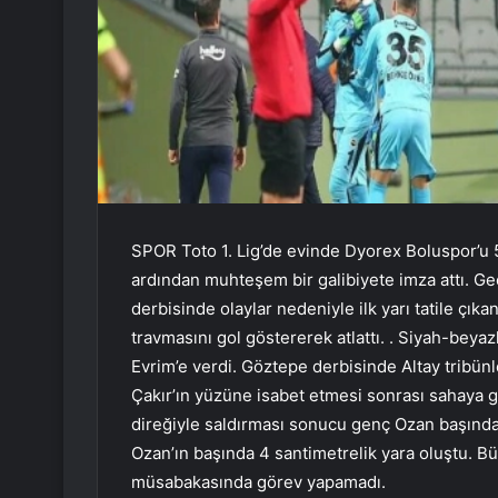
SPOR Toto 1. Lig’de evinde Dyorex Boluspor’u 
ardından muhteşem bir galibiyete imza attı. G
derbisinde olaylar nedeniyle ilk yarı tatile çık
travmasını gol göstererek atlattı. . Siyah-beyazl
Evrim’e verdi. Göztepe derbisinde Altay tribün
Çakır’ın yüzüne isabet etmesi sonrası sahaya g
direğiyle saldırması sonucu genç Ozan başından
Ozan’ın başında 4 santimetrelik yara oluştu. 
müsabakasında görev yapamadı.