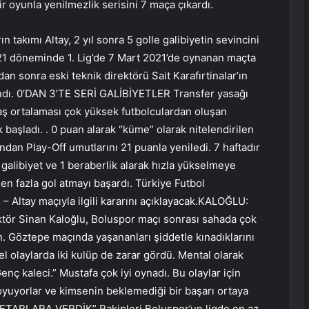
ir oyunla yenilmezlik serisini 7 maça çıkardı.
takımı Altay, 2 yıl sonra 5 golle galibiyetin sevincini
21 döneminde 1. Lig’de 7 Mart 2021’de oynanan maçta
dan sonra eski teknik direktörü Sait Karafırtinalar’ın
andı. 0’DAN 3’TE SERİ GALİBİYETLER Transfer yasağı
aş ortalaması çok yüksek futbolculardan oluşan
başladı. . 0 puan alarak “küme” olarak nitelendirilen
ından Play-Off umutlarını 21 puanla yeniledi. 7 haftadır
galibiyet ve 1 beraberlik alarak hızla yükselmeye
den fazla gol atmayı başardı. Türkiye Futbol
– Altay maçıyla ilgili kararını açıklayacak.KALOĞLU:
r Sinan Kaloğlu, Boluspor maçı sonrası sahada çok
n. Göztepe maçında yaşananları şiddetle kınadıklarını
el olaylarda iki kulüp de zarar gördü. Mental olarak
enç kaleci.” Mustafa çok iyi oynadı. Bu olaylar için
koyuyorlar ve kimsenin beklemediği bir başarı ortaya
TARLARA VERDİK” Rakipleri Boluspor’un ligde en az