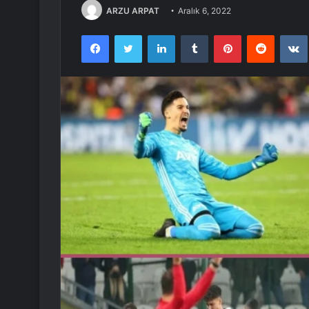
ARZU ARPAT
Aralık 6, 2022
Facebook
Twitter
LinkedIn
Tumblr
Pinterest
Reddit