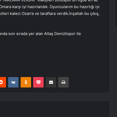
lara karşı iyi hazırlandık. Oyuncularım bu hazırlığı iyi
lleri kaleci Ozan’a ve taraftara verdik.İnşallah bu çıkış,
nda son sırada yer alan Altaş Denizlispor ile
erest
Reddit
VKontakte
Odnoklassniki
Pocket
E-Posta ile paylaş
Yazdır