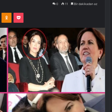
0
11
Bir dakikadan az
VKontakte
Odnoklassniki
Pocket