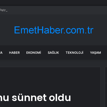
etrol WTI Vadeli İşlemleri neden düşüyor?
FA
HABER
EKONOMI
SAĞLIK
TEKNOLOJI
YAŞAM
nu sünnet oldu