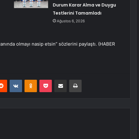
Durum Karar Alma ve Duygu
Testlerini Tamamladı
Ağustos 6, 2026
nında olmayı nasip etsin” sözlerini paylaştı. (HABER
erest
Reddit
VKontakte
Odnoklassniki
Pocket
E-Posta ile paylaş
Yazdır