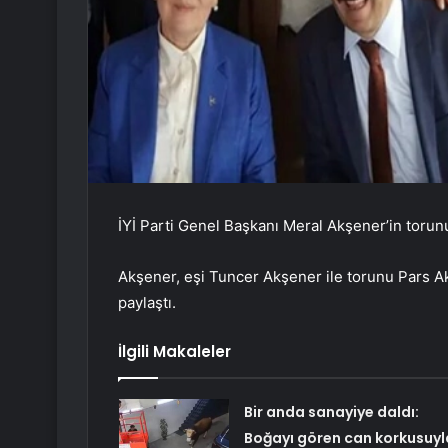
İYİ Parti Genel Başkanı Meral Akşener’in toru
Akşener, eşi Tuncer Akşener ile torunu Pars A
paylaştı.
İlgili Makaleler
Bir anda sanayiye daldı:
Boğayı gören can korkusuyl