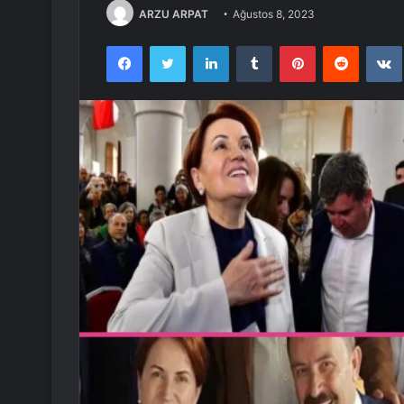
ARZU ARPAT
Ağustos 8, 2023
Facebook
Twitter
LinkedIn
Tumblr
Pinterest
Reddit