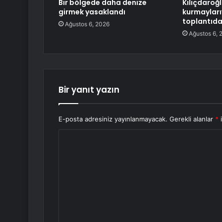
Bir bölgede daha denize
Kılıçdaroğ
girmek yasaklandı
kurmayları
toplantıd
Ağustos 6, 2026
Ağustos 6, 
Bir yanıt yazın
E-posta adresiniz yayınlanmayacak.
Gerekli alanlar
*
i
Y
o
r
u
m
*