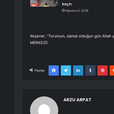
kaçtı
Ağustos 6, 2026
Akşener, “Torunum, damat olduğun gün Allah ya
MERKEZİ)
Facebook
Twitter
LinkedIn
Tumblr
Pint
Paylaş
ARZU ARPAT