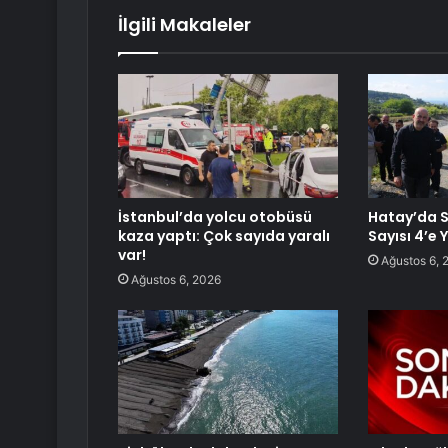
İlgili Makaleler
İstanbul’da yolcu otobüsü
Hatay’da S
kaza yaptı: Çok sayıda yaralı
Sayısı 4’e 
var!
Ağustos 6, 
Ağustos 6, 2026