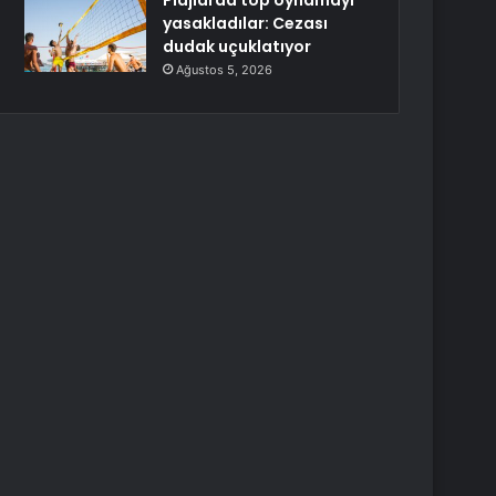
Plajlarda top oynamayı
yasakladılar: Cezası
dudak uçuklatıyor
Ağustos 5, 2026