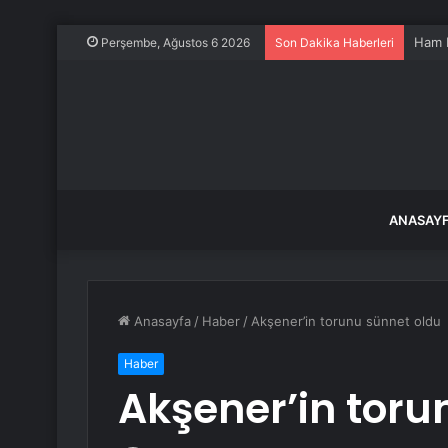
Ham P
Perşembe, Ağustos 6 2026
Son Dakika Haberleri
ANASAY
Anasayfa
/
Haber
/
Akşener’in torunu sünnet oldu
Haber
Akşener’in toru