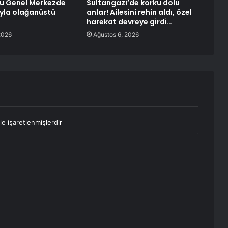
lu Genel Merkezde
Sultangazi’de korku dolu
yla olağanüstü
anlar! Ailesini rehin aldı, özel
a
harekat devreye girdi…
2026
Ağustos 6, 2026
le işaretlenmişlerdir