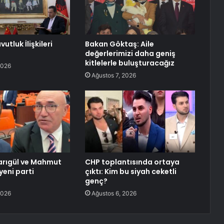
utluk İlişkileri
Bakan Göktaş: Aile
değerlerimizi daha geniş
kitlelerle buluşturacağız
2026
Ağustos 7, 2026
arıgül ve Mahmut
CHP toplantısında ortaya
yeni parti
çıktı: Kim bu siyah ceketli
ı
genç?
2026
Ağustos 6, 2026