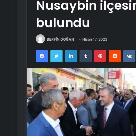
Nusaybin ilçes
bulundu
BERFİN DOĞAN
Nisan 17, 2023
Facebook
Twitter
LinkedIn
Tumblr
Pinterest
Reddit