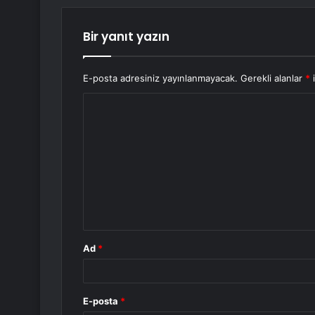
Bir yanıt yazın
E-posta adresiniz yayınlanmayacak.
Gerekli alanlar
*
i
Y
o
r
u
m
*
Ad
*
E-posta
*