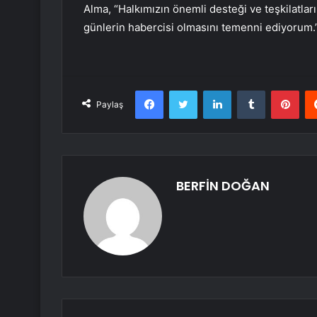
Alma, “Halkımızın önemli desteği ve teşkilatlar
günlerin habercisi olmasını temenni ediyorum.
Facebook
Twitter
LinkedIn
Tumblr
Pint
Paylaş
BERFİN DOĞAN