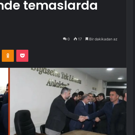
inde temaslarda
0
17
Bir dakikadan az
VKontakte
Odnoklassniki
Pocket