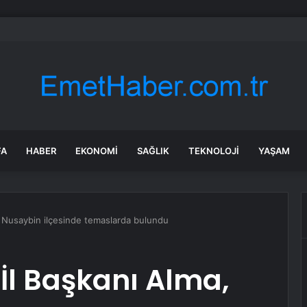
 Restoranda Yangın
FA
HABER
EKONOMI
SAĞLIK
TEKNOLOJI
YAŞAM
, Nusaybin ilçesinde temaslarda bulundu
 İl Başkanı Alma,