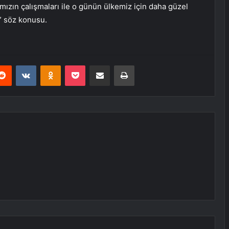
ımızın çalışmaları ile o günün ülkemiz için daha güzel
” söz konusu.
erest
Reddit
VKontakte
Odnoklassniki
Pocket
E-Posta ile paylaş
Yazdır