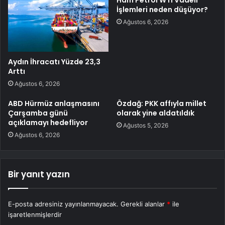
Ham Petrol WTI Vadeli
İşlemleri neden düşüyor?
Ağustos 6, 2026
Aydın İhracatı Yüzde 23,3
Arttı
Ağustos 6, 2026
ABD Hürmüz anlaşmasını
Özdağ: PKK affıyla millet
Çarşamba günü
olarak yine aldatıldık
açıklamayı hedefliyor
Ağustos 5, 2026
Ağustos 6, 2026
Bir yanıt yazın
E-posta adresiniz yayınlanmayacak.
Gerekli alanlar
*
ile
işaretlenmişlerdir