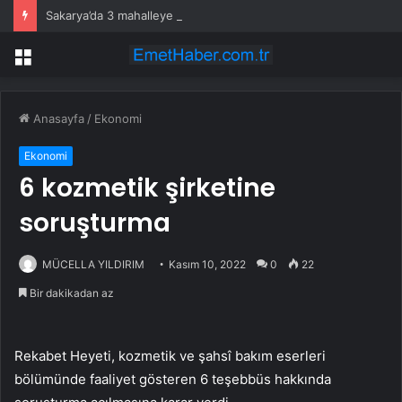
Sakarya’da 3 mahalleye daha sportif yatırım
Menü
Anasayfa
/
Ekonomi
Ekonomi
6 kozmetik şirketine
soruşturma
MÜCELLA YILDIRIM
Kasım 10, 2022
0
22
Bir dakikadan az
Rekabet Heyeti, kozmetik ve şahsî bakım eserleri
bölümünde faaliyet gösteren 6 teşebbüs hakkında